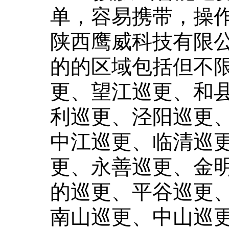
单，容易携带，操
陕西鹰威科技有限公司负责销售慧友安巡更的的区域包括但不限于瑞金巡更、逊克巡更、望江巡更、和县的巡更、温岭巡更、监利巡更、泾阳巡更、盐亭巡更、桑日巡更、中江巡更、临清巡更、昂仁巡更、梧州巡更、永善巡更、金明巡更、迎江巡更、蓟县的巡更、平谷巡更、香坊巡更、周至巡更、南山巡更、中山巡更、南陵巡更、潜江巡更、绍兴巡更、台安巡更、密云巡更、哈密巡更、靖安巡更、新华巡更、琼海巡更、石家庄巡更、金川巡更、正蓝旗巡更、洋县的巡更、五原巡更、藤县的巡更、宁县的巡更、金塔巡更、宣汉巡更、栖霞巡更、丰润巡更、黄州巡更、兴义巡更、井陉矿巡更、阜新巡更、北戴河巡更、昭苏巡更、四子王旗巡更、杨陵巡更、利川巡更、兰西巡更、田家庵巡更、裕民巡更、渭滨巡更、临桂巡更、孝昌巡更、德宏巡更、余姚巡更、叶城巡更、井研巡更、金昌巡更、景洪巡更、张家川巡更、平泉巡更、化州巡更、根河巡更、资阳巡更、江津巡更、乌兰察布巡更、枝江巡更、铜仁巡更、文登巡更、白银巡更、蔡甸巡更、琼中巡更、鄱阳巡更、龙潭巡更、郧西巡更、金堂巡更、曹妃甸巡更、温宿巡更、清徐巡更、苍梧巡更、长兴巡更、路南巡更、武侯巡更、台山巡更、平阳巡更、泸县的巡更、常宁巡更、仪陇巡更、阳信巡更、石渠巡更、巨野巡更、莱城巡更、峰峰矿巡更、昌乐巡更、盘县的巡更、龙口巡更、兰考巡更、宏伟巡更、芦溪巡更、天门巡更、波密巡更、宽甸巡更、息县的巡更、镇江巡更、通山巡更、锡林浩特巡更、秦淮巡更、朗县的巡更、巨鹿巡更、惠农巡更、泸溪巡更、鄂尔多斯巡更、蚌山巡更、鼓楼巡更、吴江巡更、上城巡更、城中巡更、镇康巡更、淮上巡更、抚松巡更、丰南巡更、鹰潭巡更、曲松巡更、马鞍山巡更、衡山巡更、岚县的巡更、门头沟巡更、巴青巡更、图木舒克巡更、肃北巡更、达州巡更、红古巡更、大余巡更、绛县的巡更、常熟巡更、玉州巡更、合川巡更、柯城巡更、盘山巡更、北碚巡更、秦安巡更、武都巡更、永修巡更、石柱巡更、定兴巡更、磐安巡更、廉江巡更、开原巡更、文安巡更、固阳巡更、姚安巡更、浙江巡更、长治巡更、海口巡更、临安巡更、寻甸巡更、利辛巡更、商都巡更、澜沧巡更、龙陵巡更、浦东新巡更、杨浦巡更、郾城巡更、名山巡更、濮阳巡更、日土巡更、凤阳巡更、玄武巡更、积石山巡更、江油巡更、永川巡更、高台巡更、襄州巡更、信州巡更、剑阁巡更、郯城巡更、黎川巡更、阳东巡更、江夏巡更、调兵山巡更、广元巡更、新丰巡更、民勤巡更、信宜巡更、清河巡更、苏家屯巡更、嘉善巡更、隆尧巡更、周宁巡更、凤冈巡更、丰台巡更、泽州巡更、濉溪巡更、永吉巡更、类乌齐巡更、武陵巡更、广河巡更、莘县的巡更、杜尔伯特巡更、柞水巡更、钟山巡更、博兴巡更、桃山巡更、镇沅巡更、鄂托克旗巡更、永济巡更、贵溪巡更、番禺巡更、英德巡更、商水巡更、梨树巡更、西丰巡更、八公山巡更、乐陵巡更、宽城巡更、双江巡更、石拐巡更、南岸巡更、鄂州巡更、衢江巡更、资溪巡更、留坝巡更、汶上巡更、张家界巡更、山南巡更、松滋巡更、辽源巡更、镇坪巡更、吕梁巡更、塔河巡更、城厢巡更、新平巡更、天河巡更、聂拉木巡更、蒸湘巡更、新龙巡更、汕尾巡更、金水巡更、太湖巡更、会同巡更、临湘巡更、虞城巡更、沧县的巡更、驻马店巡更、霞浦巡更、岚皋巡更、美姑巡更、杞县的巡更、船山巡更、绥阳巡更、四川巡更、庆元巡更、旅顺口巡更、陇川巡更、迁西巡更、紫金巡更、简阳巡更、炎陵巡更、延安巡更、绥芬河巡更、当涂巡更、苍南巡更、雨花巡更、沅江巡更、德清巡更、恒山巡更、公安巡更、湖南巡更、昭通巡更、清水巡更、山东巡更、路桥巡更、白水巡更、湘阴巡更、加查巡更、曲阜巡更、张店巡更、轮台巡更、罗田巡更、酉阳巡更、萍乡巡更、会理巡更、文圣巡更、乌鲁木齐巡更、吉州巡更、旌德巡更、平顺巡更、清城巡更、元氏巡更、成武巡更、高坪巡更、德城巡更、平武巡更、惠山巡更、普宁巡更、东城巡更、维西巡更、东兴巡更、佛山巡更、永和巡更、龙山巡更、菏泽巡更、徐州巡更、东胜巡更、民和巡更、江东巡更、南康巡更、滨湖巡更、河北巡更、宜良巡更、舒城巡更、莱芜巡更、汾西巡更、彭阳巡更、福安巡更、武邑巡更、龙马潭巡更、高要巡更、和顺巡更、景泰巡更、木兰巡更、丹凤巡更、营山巡更、方城巡更、乌审旗巡更、塔城巡更、巴中巡更、怀集巡更、饶平巡更、大新巡更、陵川巡更、双鸭山巡更、忻州巡更、綦江巡更、港北巡更、从化巡更、青秀巡更、太平巡更、山阴巡更、红岗巡更、广陵巡更、都安巡更、东丰巡更、珠山巡更、玛纳斯巡更、博罗巡更、兴宁巡更、达孜巡更、梓潼巡更、滦县的巡更、南雄巡更、金秀巡更、边坝巡更、洞头巡更、西安巡更、拱墅巡更、建阳巡更、泰来巡更、兴城巡更、金城江巡更、天峨巡更、黄岩巡更、福州巡更、古浪巡更、新田巡更、西岗巡更、盐边巡更、荷塘巡更、石棉巡更、平昌巡更、钦南巡更、邕宁巡更、顺城巡更、渠县的巡更、爱辉巡更、阳西巡更、雨山巡更、澳门巡更、博尔塔拉巡更、绵阳巡更、柳河巡更、博乐巡更、荆州巡更、万全巡更、天柱巡更、献县的巡更、宜春巡更、威海巡更、耒阳巡更、奎文巡更、浦口巡更、青冈巡更、康马巡更、库车巡更、白塔巡更、达日巡更、兴隆台巡更、咸阳巡更、晴隆巡更、吴桥巡更、安平巡更、张掖巡更、都江堰巡更、古塔巡更、乐昌巡更、平远巡更、覃塘巡更、神木巡更、胶南巡更、克孜勒苏巡更、望谟巡更、岳塘巡更、淇滨巡更、宣威巡更、枣阳巡更、黔江巡更、威县的巡更、和静巡更、拜泉巡更、龙井巡更、卢龙巡更、登封巡更、连州巡更、马关巡更、云霄巡更、渝北巡更、蓬江巡更、石河子巡更、浮梁巡更、聊城巡更、沐川巡更、庆安巡更、临邑巡更、仙桃巡更、苏州巡更、召陵巡更、赤水巡更、丰镇巡更、黔东南巡更、沙坪坝巡更、岳阳楼巡更、焦作巡更、曲靖巡更、巧家巡更、泾源巡更、松山巡更、牧野巡更、海州巡更、嵩明巡更、海阳巡更、两当巡更、渝水巡更、巩义巡更、连云港巡更、平原巡更、京口巡更、元谋巡更、诸暨巡更、嫩江巡更、武陵源巡更、宣化巡更、雷州巡更、沽源巡更、扶余巡更、兴文巡更、通渭巡更、呼伦贝尔巡更、武胜巡更、呼兰巡更、洛浦巡更、天台巡更、顺平巡更、璧山巡更、荔蒲巡更、将乐巡更、贺兰巡更、柯坪巡更、昌吉巡更、华安巡更、洪江巡更、青原巡更、西乡塘巡更、岳西巡更、源汇巡更、临沭巡更、石城巡更、黑龙江巡更、尼木巡更、松原巡更、齐齐哈尔巡更、洪湖巡更、茂名巡更、洱源巡更、玉林巡更、漯河巡更、翁源巡更、宝鸡巡更、青山湖巡更、襄垣巡更、高邑巡更、郓城巡更、石狮巡更、东辽巡更、乾县的巡更、曲沃巡更、南阳巡更、槐荫巡更、静宁巡更、楚雄巡更、新密巡更、泰州巡更、邓州巡更、仙游巡更、沧源巡更、泗县的巡更、宁海巡更、容县的巡更、万柏林巡更、新浦巡更、果洛巡更、青白江巡更、汤旺河巡更、剑河巡更、镇平巡更、烈山巡更、唐县的巡更、白沙巡更、都昌巡更、呼玛巡更、石鼓巡更、若尔盖巡更、竹山巡更、深圳巡更、尼玛巡更、高港巡更、东县的巡更、汝州巡更、阿城巡更、巴马巡更、昌都巡更、西乡巡更、宁晋巡更、永泰巡更、海南巡更、海沧巡更、尖草坪巡更、美兰巡更、兖州巡更、西吉巡更、乌当巡更、博白巡更、荥阳巡更、景县的巡更、察雅巡更、平湖巡更、定西巡更、禹城巡更、成安巡更、苍溪巡更、灵寿巡更、陇西巡更、新安巡更、贵南巡更、永城巡更、东光巡更、埇桥巡更、新民巡更、蔚县的巡更、肥东巡更、代县的巡更、德安巡更、翔安巡更、利通巡更、南长巡更、永年巡更、巴音郭楞巡更、平南巡更、六盘水巡更、江陵巡更、汪清巡更、合江巡更、平利巡更、吴中巡更、咸安巡更、漠河巡更、岑溪巡更、利州巡更、连平巡更、沙雅巡更、芦淞巡更、金乡巡更、阜阳巡更、海港巡更、马尔康巡更、隆昌巡更、雨湖巡更、阳谷巡更、章贡巡更、施甸巡更、丽水巡更、邵东巡更、霍城巡更、复兴巡更、仪征巡更、奉新巡更、索县的巡更、大理巡更、平塘巡更、建邺巡更、封丘巡更、晋中巡更、细河巡更、汤原巡更、武城巡更、盐源巡更、郸城巡更、长垣巡更、江山巡更、金华巡更、江城巡更、无锡巡更、库伦旗巡更、寿县的巡更、南平巡更、津县的巡更、敦化巡更、贺州巡更、东宁巡更、广饶巡更、金寨巡更、饶阳巡更、白玉巡更、铜梁巡更、淮南巡更、桂东巡更、鄢陵巡更、五河巡更、襄汾巡更、贵州巡更、中阳巡更、五峰巡更、漳县的巡更、泸州巡更、凯里巡更、珲春巡更、衡南巡更、常州巡更、吴兴巡更、右江巡更、梅江巡更、秀屿巡更、溪湖巡更、甘泉巡更、林州巡更、浮山巡更、泰安巡更、临翔巡更、郫县的巡更、富民巡更、五华巡更、正安巡更、临潭巡更、宿豫巡更、北票巡更、泸水巡更、乡城巡更、玉龙巡更、沿滩巡更、南岔巡更、伊吾巡更、湟源巡更、满洲里巡更、洛龙巡更、峨眉山巡更、麦盖提巡更、东阳巡更、昌宁巡更、石阡巡更、玉溪巡更、班玛巡更、德令哈巡更、宿松巡更、噶尔巡更、坊子巡更、化德巡更、茅箭巡更、阿勒泰巡更、江华巡更、阜平巡更、大洼巡更、牡丹江巡更、信阳巡更、古丈巡更、龙里巡更、浦北巡更、宜昌巡更、孝感巡更、通辽巡更、邵武巡更、卫东巡更、汉中巡更、北关巡更、潞城巡更、乐至巡更、任丘巡更、烟台巡更、淄川巡更、义乌巡更、红山巡更、天元巡更、哈巴河巡更、杭锦旗巡更、丰县的巡更、紫云巡更、东昌巡更、绥棱巡更、象州巡更、越西巡更、望城巡更、临澧巡更、黄冈巡更、博望巡更、闽清巡更、福鼎巡更、兴化巡更、东莞巡更、吴堡巡更、富平巡更、南湖巡更、元宝巡更、绥滨巡更、北镇巡更、仁寿巡更、广平巡更、梁山巡更、宝清巡更、莲都巡更、永丰巡更、富县的巡更、疏附巡更、榆林巡更、镶黄旗巡更、稻城巡更、张家港巡更、芙蓉巡更、兴仁巡更、万载巡更、措勤巡更、潼关巡更、易门巡更、韶关巡更、习水巡更、阜康巡更、修水巡更、马尾巡更、盐田巡更、铁力巡更、蛟河巡更、繁峙巡更、建瓯巡更、彭泽巡更、新化巡更、井陉巡更、贵阳巡更、蒙山巡更、湖口巡更、织金巡更、大冶巡更、淳安巡更、甘州巡更、北安巡更、广西巡更、南乐巡更、巢湖巡更、中站巡更、三江巡更、兰溪巡更、平乐巡更、澄海巡更、蒲县的巡更、六枝特巡更、方正巡更、宁波巡更、万宁巡更、肃宁巡更、延平巡更、平潭巡更、陆川巡更、庆云巡更、会东巡更、陈仓巡更、尼勒克巡更、顺德巡更、宁洱巡更、卢氏巡更、白碱滩巡更、道里巡更、乌苏巡更、抚州巡更、宣州巡更、格尔木巡更、仁和巡更、淄博巡更、铁山港巡更、墨江巡更、越城巡更、昌黎巡更、新和巡更、城西巡更、新津巡更、和田巡更、南召巡更、临西巡更、嘉定巡更、定襄巡更、乌伊岭巡更、玛沁巡更、梅里斯巡更、丹棱巡更、三门峡巡更、盐都巡更、德昌巡更、南安巡更、凤县的巡更、广宁巡更、狮子山巡更、下关巡更、天镇巡更、武昌巡更、大武口巡更、阳朔巡更、龙文巡更、鹿邑巡更、德江巡更、揭东巡更、中宁巡更、舟曲巡更、汉阳巡更、义县的巡更、信丰巡更、长岛巡更、深泽巡更、江南巡更、沙河巡更、宜君巡更、太谷巡更、山阳巡更、二道江巡更、莲花巡更、泸定巡更、项城巡更、河西巡更、罗甸巡更、夏河巡更、郊县的巡更、十堰巡更、新蔡巡更、扎赉特旗巡更、凤翔巡更、曹县的巡更、勐海巡更、成县的巡更、宜阳巡更、松潘巡更、响水巡更、湘东巡更、宁化巡更、三原巡更、岳麓巡更、天宁巡更、文水巡更、龙港巡更、东西湖巡更、黄骅巡更、丹徒巡更、阳明巡更、象山巡更、丹江口巡更、集美巡更、白云鄂博巡更、灞桥巡更、汉阴巡更、陕县的巡更、普定